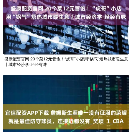
盛康配资官网 20个菜12元管饱！“虎哥”小店用“锅气”焐热城市暖生意
丨城市经济学·经经有味