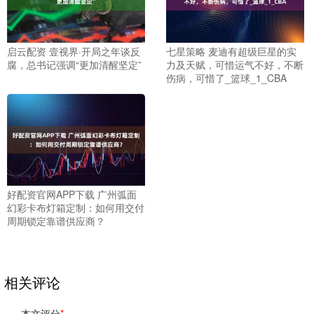
启云配资 壹视界·开局之年谈反
七星策略 麦迪有超级巨星的实
腐，总书记强调“更加清醒坚定”
力及天赋，可惜运气不好，不断
伤病，可惜了_篮球_1_CBA
好配资官网APP下载 广州弧面
幻彩卡布灯箱定制：如何用交付
周期锁定靠谱供应商？
相关评论
本文评分
*