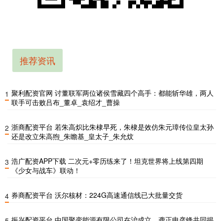
推荐资讯
聚利配资官网 讨董联军两位诸侯雪藏四个高手：都能斩华雄，两人
1
联手可击败吕布_董卓_袁绍才_曹操
浙商配资平台 若朱高炽比朱棣早死，朱棣是效仿朱元璋传位皇太孙
2
还是改立朱高煦_朱瞻基_皇太子_朱允炆
浩广配资APP下载 二次元+零历练来了！坦克世界将上线第四期
3
《少女与战车》联动！
券商配资平台 沃尔核材：224G高速通信线已大批量交货
4
振兴配资平台 中国聚变能源有限公司在沪成立，龚正申彦锋共同揭
5