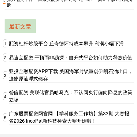
牌
最新文章
配资杠杆炒股平台 丘奇德怀特成本攀升 利润小幅下滑
1
易速宝配资 干预而非勘探：自升式平台如何助力释放价值
2
亚投金融配资APP下载 美国海军封锁重创伊朗石油出口，
3
迫使原油浮式储存
誉信配资 美联储官员哈马克：不认同央行偏向降息的政策
4
立场
广东股票配资网官网 【学科服务工作坊】️第33期 大赛报
5
名2026 incoPat新科技检索大赛开始啦！