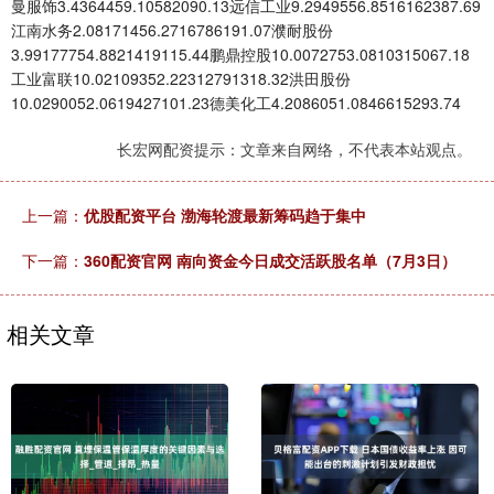
曼服饰3.4364459.10582090.13远信工业9.2949556.8516162387.69
江南水务2.08171456.2716786191.07濮耐股份
3.99177754.8821419115.44鹏鼎控股10.0072753.0810315067.18
工业富联10.02109352.22312791318.32洪田股份
10.0290052.0619427101.23德美化工4.2086051.0846615293.74
长宏网配资提示：文章来自网络，不代表本站观点。
上一篇：
优股配资平台 渤海轮渡最新筹码趋于集中
下一篇：
360配资官网 南向资金今日成交活跃股名单（7月3日）
相关文章