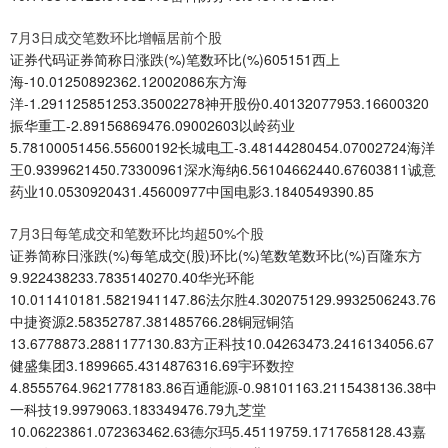
7月3日成交笔数环比增幅居前个股
证券代码证券简称日涨跌(%)笔数环比(%)605151西上
海-10.01250892362.12002086东方海
洋-1.291125851253.35002278神开股份0.40132077953.16600320
振华重工-2.89156869476.09002603以岭药业
5.78100051456.55600192长城电工-3.48144280454.07002724海洋
王0.9399621450.73300961深水海纳6.56104662440.67603811诚意
药业10.0530920431.45600977中国电影3.1840549390.85
7月3日每笔成交和笔数环比均超50%个股
证券简称日涨跌(%)每笔成交(股)环比(%)笔数笔数环比(%)百隆东方
9.922438233.7835140270.40华光环能
10.011410181.5821941147.86法尔胜4.302075129.9932506243.76
中捷资源2.58352787.381485766.28铜冠铜箔
13.6778873.2881177130.83方正科技10.04263473.2416134056.67
健盛集团3.1899665.4314876316.69宇环数控
4.8555764.9621778183.86百通能源-0.98101163.2115438136.38中
一科技19.9979063.183349476.79九芝堂
10.06223861.072363462.63德尔玛5.45119759.1717658128.43嘉