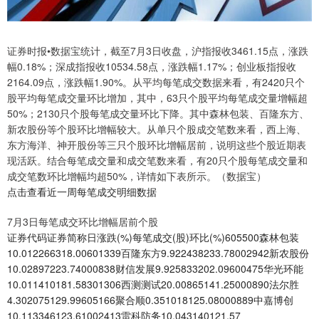
证券时报•数据宝统计，截至7月3日收盘，沪指报收3461.15点，涨跌
幅0.18%；深成指报收10534.58点，涨跌幅1.17%；创业板指报收
2164.09点，涨跌幅1.90%。从平均每笔成交数据来看，有2420只个
股平均每笔成交量环比增加，其中，63只个股平均每笔成交量增幅超
50%；2130只个股每笔成交量环比下降。其中森林包装、百隆东方、
新农股份等个股环比增幅较大。从单只个股成交笔数来看，西上海、
东方海洋、神开股份等三只个股环比增幅居前，说明这些个股近期表
现活跃。结合每笔成交量和成交笔数来看，有20只个股每笔成交量和
成交笔数环比增幅均超50%，详情如下表所示。（数据宝）
点击查看近一周每笔成交明细数据
7月3日每笔成交环比增幅居前个股
证券代码证券简称日涨跌(%)每笔成交(股)环比(%)605500森林包装
10.012266318.00601339百隆东方9.922438233.78002942新农股份
10.02897223.74000838财信发展9.925833202.09600475华光环能
10.011410181.58301306西测测试20.00865141.25000890法尔胜
4.302075129.99605166聚合顺0.351018125.08000889中嘉博创
10.113346123.61002413雷科防务10.043140121.57