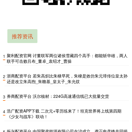
推荐资讯
聚利配资官网 讨董联军两位诸侯雪藏四个高手：都能斩华雄，两人
1
联手可击败吕布_董卓_袁绍才_曹操
浙商配资平台 若朱高炽比朱棣早死，朱棣是效仿朱元璋传位皇太孙
2
还是改立朱高煦_朱瞻基_皇太子_朱允炆
券商配资平台 沃尔核材：224G高速通信线已大批量交货
3
浩广配资APP下载 二次元+零历练来了！坦克世界将上线第四期
4
《少女与战车》联动！
振兴配资平台 中国聚变能源有限公司在沪成立，龚正申彦锋共同揭
5