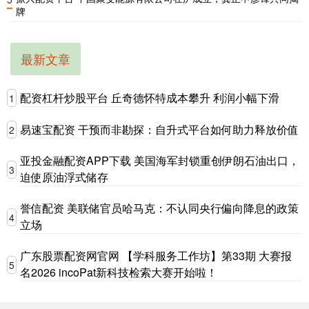
牌
最新文章
配资杠杆炒股平台 丘奇德怀特成本攀升 利润小幅下滑
1
易速宝配资 干预而非勘探：自升式平台如何助力释放价值
2
亚投金融配资APP下载 美国海军封锁重创伊朗石油出口，
3
迫使原油浮式储存
誉信配资 美联储官员哈马克：不认同央行偏向降息的政策
4
立场
广东股票配资网官网 【学科服务工作坊】️第33期 大赛报
5
名2026 incoPat新科技检索大赛开始啦！